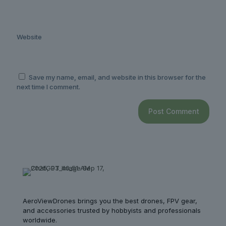
Website
Save my name, email, and website in this browser for the
next time I comment.
AeroViewDrones brings you the best drones, FPV gear,
and accessories trusted by hobbyists and professionals
worldwide.