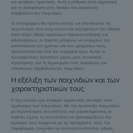
και ανήθικες πρακτικές. Αυτή η ρύθμιση είναι σημαντική
για τη διασφάλιση ενός δίκαιου και ασφαλούς
περιβάλλοντος παιχνιδιού.
Οι πλατφόρμες θα πρέπει επίσης να επενδύσουν σε
τεχνολογίες που ανιχνεύουν και αποτρέπουν τον εθισμό
στον τζόγο. Μέσω εργαλείων παρακολούθησης και
ειδοποιήσεων, οι παίκτες μπορούν να ελέγχουν την
κατανάλωση του χρόνου και των χρημάτων τους,
προστατεύοντας έτσι την ευημερία τους. Αυτές οι
πρωτοβουλίες συνιστούν μέρος μιας συνολικής
στρατηγικής για τη δημιουργία ενός ασφαλούς και
υπεύθυνου περιβάλλοντος παιχνιδιού.
Η εξέλιξη των παιχνιδιών και των
χαρακτηριστικών τους
Η τεχνολογία έχει επιφέρει σημαντικές αλλαγές στον
σχεδιασμό των παιχνιδιών. Με την ανάπτυξη παιχνιδιών
με περισσότερες δυνατότητες και χαρακτηριστικά, οι
παίκτες έχουν τη δυνατότητα να προσαρμόζουν την
εμπειρία τους σύμφωνα με τις προτιμήσεις τους. Για
παράδειγμα, παιχνίδια με πολλαπλά επίπεδα, ειδικές