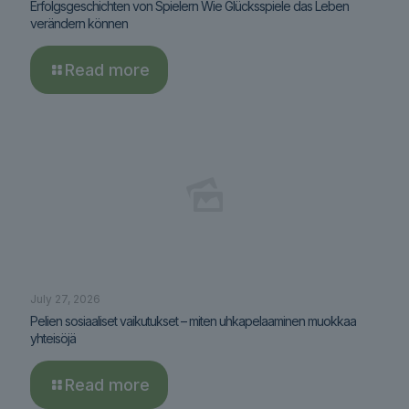
Erfolgsgeschichten von Spielern Wie Glücksspiele das Leben
verändern können
Read more
July 27, 2026
Pelien sosiaaliset vaikutukset – miten uhkapelaaminen muokkaa
yhteisöjä
Read more