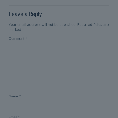
Leave a Reply
Your email address will not be published.
Required fields are
marked
*
Comment
*
Name
*
Email
*