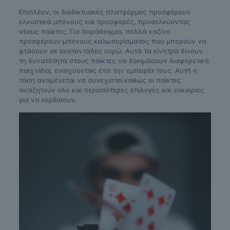
Επιπλέον, οι διαδικτυακές πλατφόρμες προσφέρουν
ελκυστικά μπόνους και προσφορές, προσελκύοντας
νέους παίκτες. Για παράδειγμα, πολλά καζίνο
προσφέρουν μπόνους καλωσορίσματος που μπορούν να
φτάσουν σε εκατοντάδες ευρώ. Αυτά τα κίνητρα δίνουν
τη δυνατότητα στους παίκτες να δοκιμάσουν διαφορετικά
παιχνίδια, ενισχύοντας έτσι την εμπειρία τους. Αυτή η
τάση αναμένεται να συνεχιστεί καθώς οι παίκτες
αναζητούν όλο και περισσότερες επιλογές και ευκαιρίες
για να κερδίσουν.