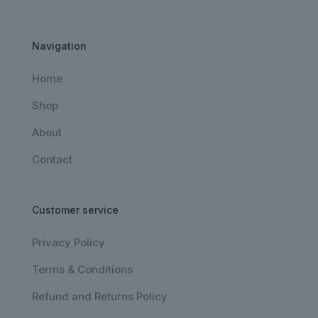
Navigation
Home
Shop
About
Contact
Customer service
Privacy Policy
Terms & Conditions
Refund and Returns Policy