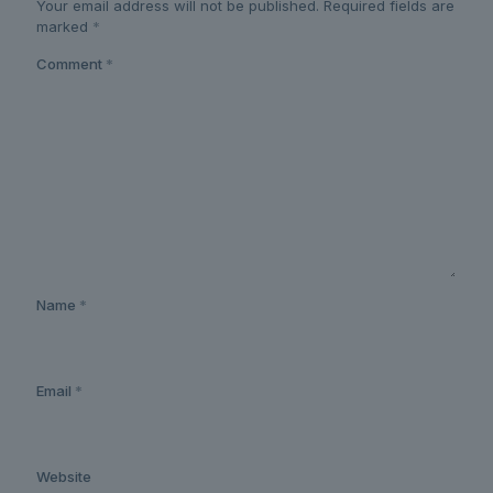
Your email address will not be published.
Required fields are
marked
*
Comment
*
Name
*
Email
*
Website