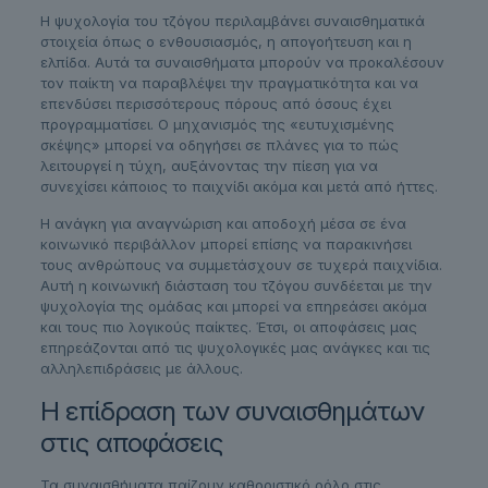
Η ψυχολογία του τζόγου περιλαμβάνει συναισθηματικά
στοιχεία όπως ο ενθουσιασμός, η απογοήτευση και η
ελπίδα. Αυτά τα συναισθήματα μπορούν να προκαλέσουν
τον παίκτη να παραβλέψει την πραγματικότητα και να
επενδύσει περισσότερους πόρους από όσους έχει
προγραμματίσει. Ο μηχανισμός της «ευτυχισμένης
σκέψης» μπορεί να οδηγήσει σε πλάνες για το πώς
λειτουργεί η τύχη, αυξάνοντας την πίεση για να
συνεχίσει κάποιος το παιχνίδι ακόμα και μετά από ήττες.
Η ανάγκη για αναγνώριση και αποδοχή μέσα σε ένα
κοινωνικό περιβάλλον μπορεί επίσης να παρακινήσει
τους ανθρώπους να συμμετάσχουν σε τυχερά παιχνίδια.
Αυτή η κοινωνική διάσταση του τζόγου συνδέεται με την
ψυχολογία της ομάδας και μπορεί να επηρεάσει ακόμα
και τους πιο λογικούς παίκτες. Έτσι, οι αποφάσεις μας
επηρεάζονται από τις ψυχολογικές μας ανάγκες και τις
αλληλεπιδράσεις με άλλους.
Η επίδραση των συναισθημάτων
στις αποφάσεις
Τα συναισθήματα παίζουν καθοριστικό ρόλο στις