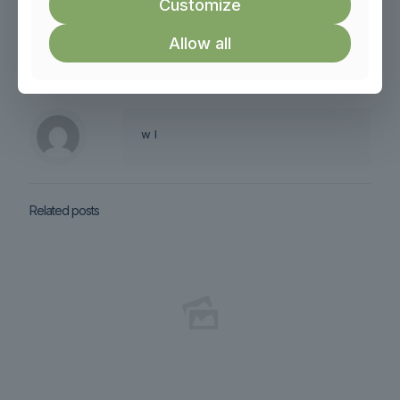
Customize
να στοιχηματίσουν και να παίζουν από οποιαδήποτε
συσκευή, όποτε επιθυμούν, προσφέροντας μια ευέλικτη
και προσβάσιμη εμπειρία. Με την κατάλληλη διαχείριση
Allow all
και επίγνωση των ψυχολογικών παραμέτρων, οι παίκτες
μπορούν να απολαμβάνουν τον τζόγο με υγιή τρόπο.
w l
Related posts