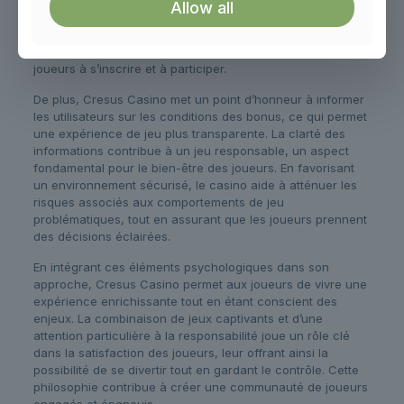
bienvenue de 200 % jusqu’à 500 € et les tours gratuits
Allow all
sont des exemples d’incitations qui renforcent
l’engagement des utilisateurs. Ces offres créent une
sensation de valeur ajoutée, encourageant les nouveaux
joueurs à s’inscrire et à participer.
De plus, Cresus Casino met un point d’honneur à informer
les utilisateurs sur les conditions des bonus, ce qui permet
une expérience de jeu plus transparente. La clarté des
informations contribue à un jeu responsable, un aspect
fondamental pour le bien-être des joueurs. En favorisant
un environnement sécurisé, le casino aide à atténuer les
risques associés aux comportements de jeu
problématiques, tout en assurant que les joueurs prennent
des décisions éclairées.
En intégrant ces éléments psychologiques dans son
approche, Cresus Casino permet aux joueurs de vivre une
expérience enrichissante tout en étant conscient des
enjeux. La combinaison de jeux captivants et d’une
attention particulière à la responsabilité joue un rôle clé
dans la satisfaction des joueurs, leur offrant ainsi la
possibilité de se divertir tout en gardant le contrôle. Cette
philosophie contribue à créer une communauté de joueurs