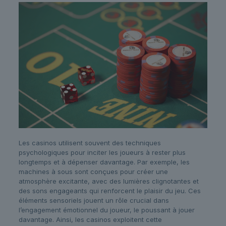
Les casinos utilisent souvent des techniques
psychologiques pour inciter les joueurs à rester plus
longtemps et à dépenser davantage. Par exemple, les
machines à sous sont conçues pour créer une
atmosphère excitante, avec des lumières clignotantes et
des sons engageants qui renforcent le plaisir du jeu. Ces
éléments sensoriels jouent un rôle crucial dans
l’engagement émotionnel du joueur, le poussant à jouer
davantage. Ainsi, les casinos exploitent cette