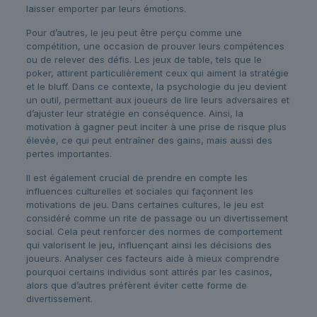
laisser emporter par leurs émotions.
Pour d’autres, le jeu peut être perçu comme une
compétition, une occasion de prouver leurs compétences
ou de relever des défis. Les jeux de table, tels que le
poker, attirent particulièrement ceux qui aiment la stratégie
et le bluff. Dans ce contexte, la psychologie du jeu devient
un outil, permettant aux joueurs de lire leurs adversaires et
d’ajuster leur stratégie en conséquence. Ainsi, la
motivation à gagner peut inciter à une prise de risque plus
élevée, ce qui peut entraîner des gains, mais aussi des
pertes importantes.
Il est également crucial de prendre en compte les
influences culturelles et sociales qui façonnent les
motivations de jeu. Dans certaines cultures, le jeu est
considéré comme un rite de passage ou un divertissement
social. Cela peut renforcer des normes de comportement
qui valorisent le jeu, influençant ainsi les décisions des
joueurs. Analyser ces facteurs aide à mieux comprendre
pourquoi certains individus sont attirés par les casinos,
alors que d’autres préfèrent éviter cette forme de
divertissement.