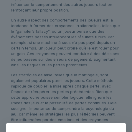
influencer le comportement des autres joueurs tout en
renforçant leur propre position.
Un autre aspect des comportements des joueurs est la
tendance à former des croyances irrationnelles, telles que
le “gambler’s fallacy”, où un joueur pense que des
événements passés influencent les résultats futurs. Par
exemple, si une machine à sous n’a pas payé depuis un
certain temps, un joueur peut croire qu’elle est “due” pour
un gain. Ces croyances peuvent conduire à des décisions
de jeu basées sur des erreurs de jugement, augmentant
ainsi les risques et les pertes potentielles.
Les stratégies de mise, telles que la martingale, sont
également populaires parmi les joueurs. Cette méthode
implique de doubler la mise après chaque perte, avec
l’espoir de récupérer les pertes précédentes. Bien que
cette approche puisse sembler logique, elle ignore les
limites des jeux et la possibilité de pertes continues. Cela
souligne l’importance de comprendre la psychologie du
jeu, car même les stratégies les plus réfléchies peuvent
être influencées par des émotions et des croyances
erronées.