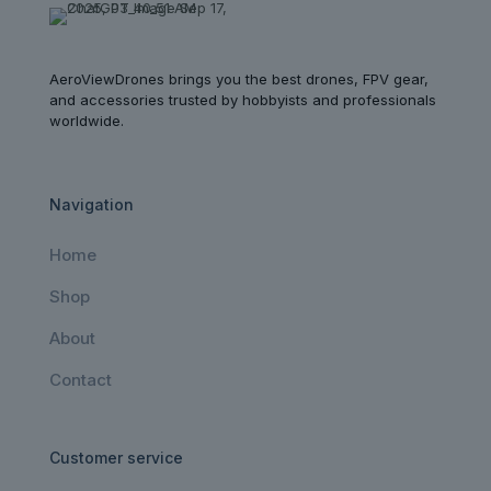
AeroViewDrones brings you the best drones, FPV gear,
and accessories trusted by hobbyists and professionals
worldwide.
Navigation
Home
Shop
About
Contact
Customer service