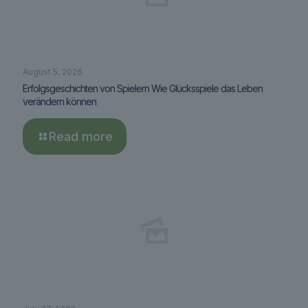
August 5, 2026
Erfolgsgeschichten von Spielern Wie Glücksspiele das Leben
verändern können
Read more