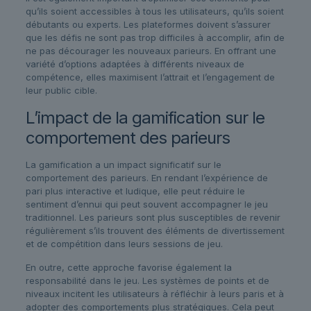
qu’ils soient accessibles à tous les utilisateurs, qu’ils soient
débutants ou experts. Les plateformes doivent s’assurer
que les défis ne sont pas trop difficiles à accomplir, afin de
ne pas décourager les nouveaux parieurs. En offrant une
variété d’options adaptées à différents niveaux de
compétence, elles maximisent l’attrait et l’engagement de
leur public cible.
L’impact de la gamification sur le
comportement des parieurs
La gamification a un impact significatif sur le
comportement des parieurs. En rendant l’expérience de
pari plus interactive et ludique, elle peut réduire le
sentiment d’ennui qui peut souvent accompagner le jeu
traditionnel. Les parieurs sont plus susceptibles de revenir
régulièrement s’ils trouvent des éléments de divertissement
et de compétition dans leurs sessions de jeu.
En outre, cette approche favorise également la
responsabilité dans le jeu. Les systèmes de points et de
niveaux incitent les utilisateurs à réfléchir à leurs paris et à
adopter des comportements plus stratégiques. Cela peut