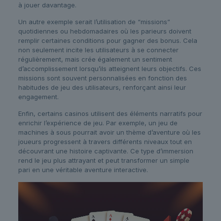
à jouer davantage.
Un autre exemple serait l’utilisation de “missions”
quotidiennes ou hebdomadaires où les parieurs doivent
remplir certaines conditions pour gagner des bonus. Cela
non seulement incite les utilisateurs à se connecter
régulièrement, mais crée également un sentiment
d’accomplissement lorsqu’ils atteignent leurs objectifs. Ces
missions sont souvent personnalisées en fonction des
habitudes de jeu des utilisateurs, renforçant ainsi leur
engagement.
Enfin, certains casinos utilisent des éléments narratifs pour
enrichir l’expérience de jeu. Par exemple, un jeu de
machines à sous pourrait avoir un thème d’aventure où les
joueurs progressent à travers différents niveaux tout en
découvrant une histoire captivante. Ce type d’immersion
rend le jeu plus attrayant et peut transformer un simple
pari en une véritable aventure interactive.