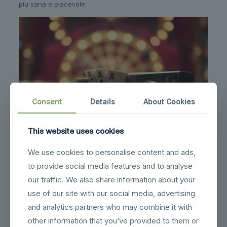
più sana e piacevole.
Consent
Details
About Cookies
This website uses cookies
We use cookies to personalise content and ads,
to provide social media features and to analyse
Morospin: un’opzione sicura e
our traffic. We also share information about your
avvincente
use of our site with our social media, advertising
and analytics partners who may combine it with
Morospin si distingue come una piattaforma di gioco online
altamente raccomandata grazie alla sua vasta selezione di
other information that you’ve provided to them or
oltre 6.000 giochi, tra cui slot, giochi da tavolo e opzioni di