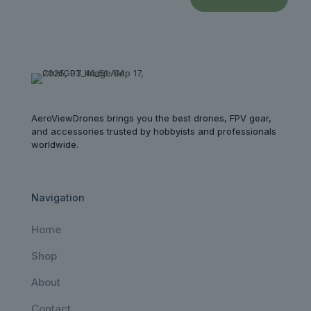
AeroViewDrones brings you the best drones, FPV gear,
and accessories trusted by hobbyists and professionals
worldwide.
Navigation
Home
Shop
About
Contact