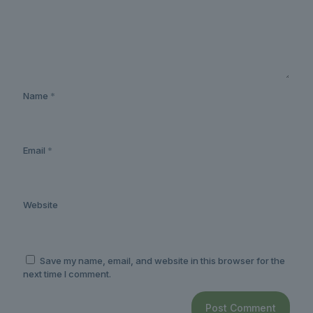
Name
*
Email
*
Website
Save my name, email, and website in this browser for the
next time I comment.