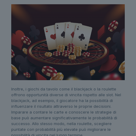
Inoltre, i giochi da tavolo come il blackjack o la roulette
offrono opportunità diverse di vincita rispetto alle slot. Nel
blackjack, ad esempio, il giocatore ha la possibilità di
influenzare il risultato attraverso le proprie decisioni.
Imparare a contare le carte e conoscere le strategie di
base può aumentare significativamente le probabilità di
successo. Allo stesso modo, nella roulette, scegliere
puntate con probabilità più elevate può migliorare le
possibilità di vincita nel lungo termine.